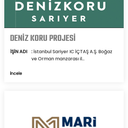
DENİZ KORU PROJESİ
İŞİN ADI
:
İstanbul Sariyer IC İÇTAŞ A.Ş. Boğaz
ve Orman manzarası il...
İncele