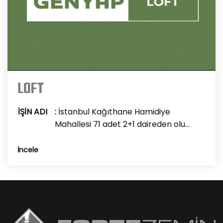
LOFT
İŞİN ADI
:
İstanbul Kağıthane Hamidiye
Mahallesi 71 adet 2+1 daireden olu...
İncele