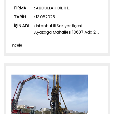
FİRMA
:
ABDULLAH BİLİR İ...
TARİH
:
13.082025
İŞİN ADI
:
İstanbul İli Sarıyer İlçesi
Ayazağa Mahallesi 10637 Ada 2 ...
İncele