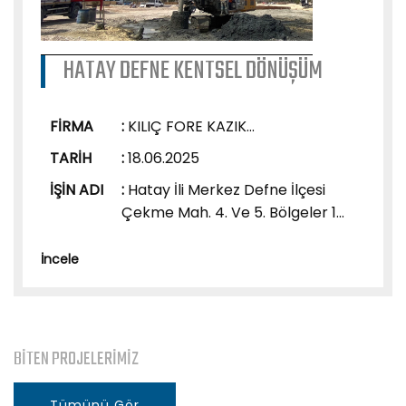
HATAY DEFNE KENTSEL DÖNÜŞÜM
FİRMA
:
KILIÇ FORE KAZIK...
TARİH
:
18.06.2025
İŞİN ADI
:
Hatay İli Merkez Defne İlçesi
Çekme Mah. 4. Ve 5. Bölgeler 1...
İncele
BİTEN PROJELERİMİZ
Tümünü Gör