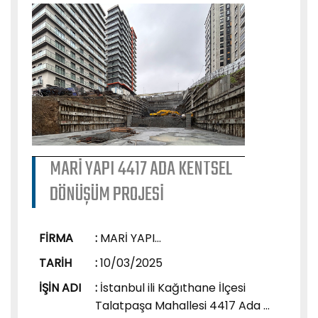
MARİ YAPI 4417 ADA KENTSEL
DÖNÜŞÜM PROJESİ
FİRMA
:
MARİ YAPI...
TARİH
:
10/03/2025
İŞİN ADI
:
İstanbul ili Kağıthane İlçesi
Talatpaşa Mahallesi 4417 Ada ...