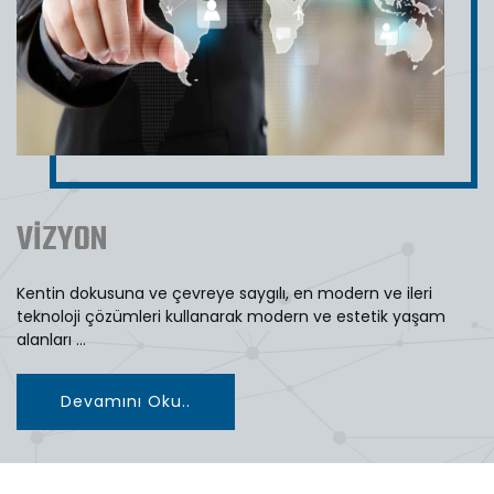
MİSYON
Kaliteden asla ödün vermeyen anlayışımızla, Türk
mimarisine değer katarak, bu yolda Türk tasarımcılarıyla
yolumuza deva...
Devamını Oku..