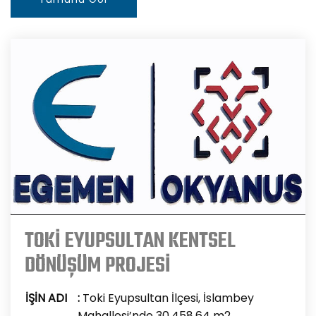
TOKİ EYUPSULTAN KENTSEL
DÖNÜŞÜM PROJESİ
İŞİN ADI
:
Toki Eyupsultan İlçesi, İslambey
Mahallesi’nde 30.458,64 m2 ...