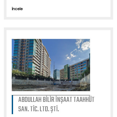
İncele
ABDULLAH BİLİR İNŞAAT TAAHHÜT
SAN. TİC. LTD. ŞTİ.