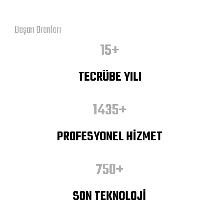
Başarı Oranları
15+
TECRÜBE YILI
1435+
PROFESYONEL HİZMET
750+
SON TEKNOLOJİ